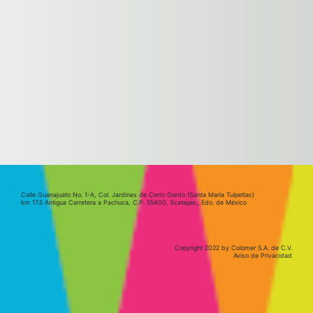
Calle Guanajuato No. 1-A, Col. Jardines de Cerro Gordo (Santa María Tulpetlac)
km 17.5 Antigua Carretera a Pachuca, C.P. 55400, Ecatepec, Edo. de México
Copyright 2022 by Colomer S.A. de C.V
.
Aviso de Privacidad